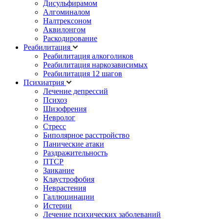
Дисульфирамом
Алгоминалом
Налтрексоном
Аквилонгом
Раскодирование
Реабилитация
Реабилитация алкоголиков
Реабилитация наркозависимых
Реабилитация 12 шагов
Психиатрия
Лечение депрессий
Психоз
Шизофрения
Невролог
Стресс
Биполярное расстройство
Панические атаки
Раздражительность
ПТСР
Заикание
Клаустрофобия
Неврастения
Галлюцинации
Истерии
Лечение психических заболеваний