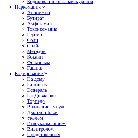
Кодирование от табакокурения
Наркомания
Анонимно
Бутират
Амфетамин
Токсикомания
Героин
Соли
Спайс
Метадон
Кокаин
Феназепам
Гашиш
Кодирование
На дому
Гипнозом
Эспераль
По Довженко
Торпедо
Вшивание ампулы
Двойной Блок
Уколом
Иглоукалыванием
Вивитролом
Продетоксоном