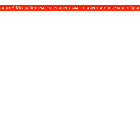
оните! Мы работаем с увеличенным количеством выездных бри