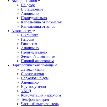
Вывод из запоя
На дому
В стационаре
Анонимно
Принудительно
Капельница от похмелья
Капельница от запоя
Алкоголизм
В клинике
На дому
Гипнозом
Анонимно
Принудительно
Женский алкоголизм
Пивной алкоголизм
Наркологическая помощь
Детоксикация
Снятие ломки
Нарколог на дом
Анонимно
Круглосуточно
УБОД
Консультация нарколога
Телефон доверия
Частный вытрезвитель