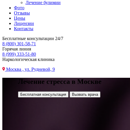
Лечение булимии
Фото
Отзывы
Цены
Лицензии
Контакты
Бесплатные консультации 24/7
8 (800) 301-58-71
Горячая линия
8 (999) 333-51-80
Наркологическая клиника
Москва , ул. Рудневой, 9
Лечение стресса в Москве
Бесплатная консультация
Вызвать врача