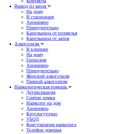
Контакты
Вывод из запоя
На дому
В стационаре
Анонимно
Принудительно
Капельница от похмелья
Капельница от запоя
Алкоголизм
В клинике
На дому
Гипнозом
Анонимно
Принудительно
Женский алкоголизм
Пивной алкоголизм
Наркологическая помощь
Детоксикация
Снятие ломки
Нарколог на дом
Анонимно
Круглосуточно
УБОД
Консультация нарколога
Телефон доверия