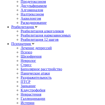
Продетоксоном
Дисульфирамом
Алгоминалом
Налтрексоном
Аквилонгом
Раскодирование
Реабилитация
Реабилитация алкоголиков
Реабилитация наркозависимых
Реабилитация 12 шагов
Психиатрия
Лечение депрессий
Психоз
Шизофрения
Невролог
Стресс
Биполярное расстройство
Панические атаки
Раздражительность
ПТСР
Заикание
Клаустрофобия
Неврастения
Галлюцинации
Истерии