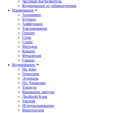
Частный вытрезвитель
Кодирование от табакокурения
Наркомания
Анонимно
Бутират
Амфетамин
Токсикомания
Героин
Соли
Спайс
Метадон
Кокаин
Феназепам
Гашиш
Кодирование
На дому
Гипнозом
Эспераль
По Довженко
Торпедо
Вшивание ампулы
Двойной Блок
Уколом
Иглоукалыванием
Вивитролом