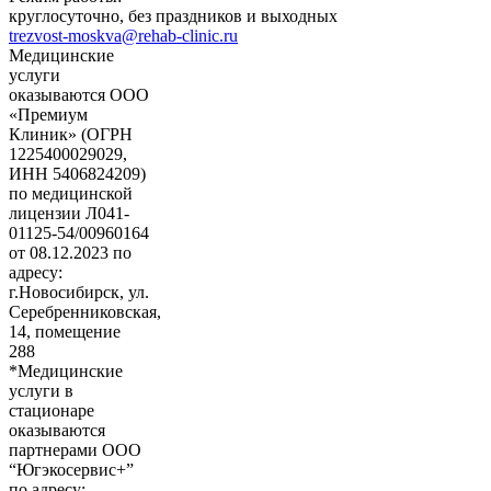
круглосуточно, без праздников и выходных
trezvost-moskva@rehab-clinic.ru
Медицинские
услуги
оказываются ООО
«Премиум
Клиник» (ОГРН
1225400029029,
ИНН 5406824209)
по медицинской
лицензии Л041-
01125-54/00960164
от 08.12.2023 по
адресу:
г.Новосибирск, ул.
Серебренниковская,
14, помещение
288
*Медицинские
услуги в
стационаре
оказываются
партнерами ООО
“Югэкосервис+”
по адресу: