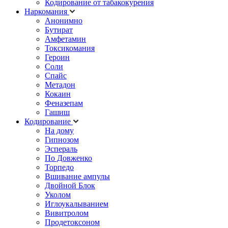
Кодирование от табакокурения
Наркомания
Анонимно
Бутират
Амфетамин
Токсикомания
Героин
Соли
Спайс
Метадон
Кокаин
Феназепам
Гашиш
Кодирование
На дому
Гипнозом
Эспераль
По Довженко
Торпедо
Вшивание ампулы
Двойной Блок
Уколом
Иглоукалыванием
Вивитролом
Продетоксоном