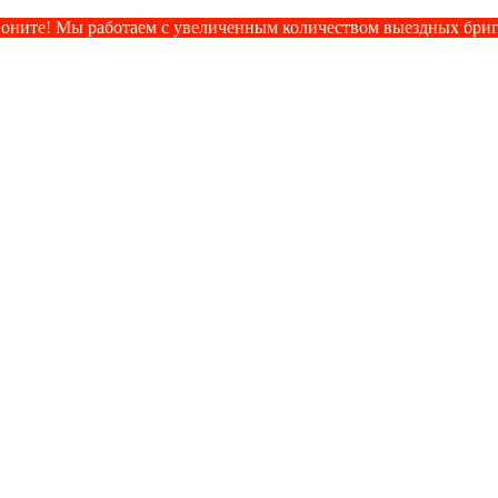
оните! Мы работаем с увеличенным количеством выездных бри