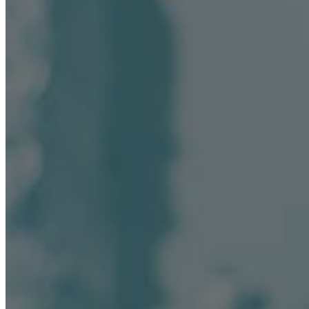
Вывод из запоя
Нарколог на дом
Кодирование