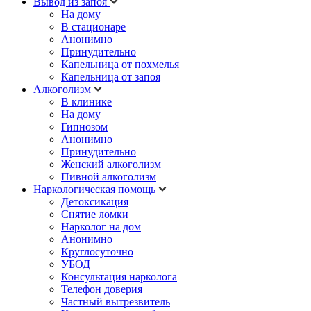
Вывод из запоя
На дому
В стационаре
Анонимно
Принудительно
Капельница от похмелья
Капельница от запоя
Алкоголизм
В клинике
На дому
Гипнозом
Анонимно
Принудительно
Женский алкоголизм
Пивной алкоголизм
Наркологическая помощь
Детоксикация
Снятие ломки
Нарколог на дом
Анонимно
Круглосуточно
УБОД
Консультация нарколога
Телефон доверия
Частный вытрезвитель