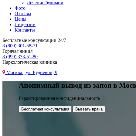
Лечение булимии
Фото
Отзывы
Цены
Лицензии
Контакты
Бесплатные консультации 24/7
8 (800) 301-58-71
Горячая линия
8 (999) 333-51-80
Наркологическая клиника
Москва , ул. Рудневой, 9
Анонимный вывод из запоя в Мос
Гарантированная конфиденциальность
Бесплатная консультация
Вызвать врача