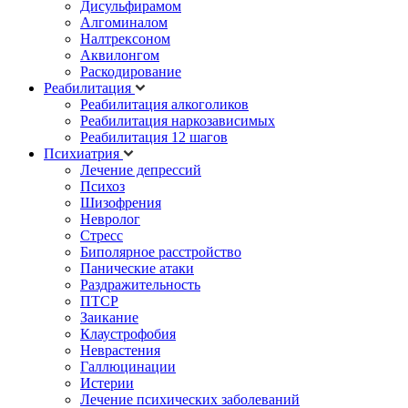
Дисульфирамом
Алгоминалом
Налтрексоном
Аквилонгом
Раскодирование
Реабилитация
Реабилитация алкоголиков
Реабилитация наркозависимых
Реабилитация 12 шагов
Психиатрия
Лечение депрессий
Психоз
Шизофрения
Невролог
Стресс
Биполярное расстройство
Панические атаки
Раздражительность
ПТСР
Заикание
Клаустрофобия
Неврастения
Галлюцинации
Истерии
Лечение психических заболеваний