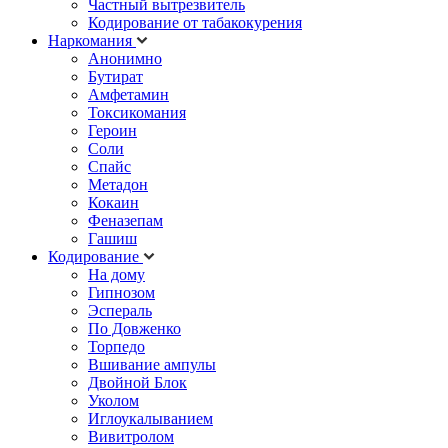
Частный вытрезвитель
Кодирование от табакокурения
Наркомания
Анонимно
Бутират
Амфетамин
Токсикомания
Героин
Соли
Спайс
Метадон
Кокаин
Феназепам
Гашиш
Кодирование
На дому
Гипнозом
Эспераль
По Довженко
Торпедо
Вшивание ампулы
Двойной Блок
Уколом
Иглоукалыванием
Вивитролом