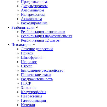
Продетоксоном
Дисульфирамом
Алгоминалом
Налтрексоном
Аквилонгом
Раскодирование
Реабилитация
Реабилитация алкоголиков
Реабилитация наркозависимых
Реабилитация 12 шагов
Психиатрия
Лечение депрессий
Психоз
Шизофрения
Невролог
Стресс
Биполярное расстройство
Панические атаки
Раздражительность
ПТСР
Заикание
Клаустрофобия
Неврастения
Галлюцинации
Истерии