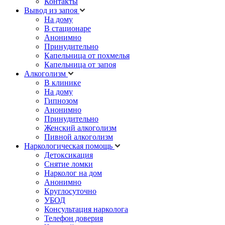
Контакты
Вывод из запоя
На дому
В стационаре
Анонимно
Принудительно
Капельница от похмелья
Капельница от запоя
Алкоголизм
В клинике
На дому
Гипнозом
Анонимно
Принудительно
Женский алкоголизм
Пивной алкоголизм
Наркологическая помощь
Детоксикация
Снятие ломки
Нарколог на дом
Анонимно
Круглосуточно
УБОД
Консультация нарколога
Телефон доверия