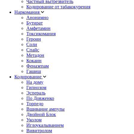
Частный вытрезвитель
Кодирование от табакокурения
Наркомания
Анонимно
Бутират
Амфетамин
Токсикомания
Героин
Соли
Спайс
Метадон
Кокаин
Феназепам
Гашиш
Кодирование
На дому
Гипнозом
Эспераль
По Довженко
Торпедо
Вшивание ампулы
Двойной Блок
Уколом
Иглоукалыванием
Вивитролом