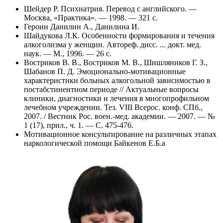
Шейдер Р. Психиатрия. Перевод с английского. —
Москва, «Практика». — 1998. — 321 с.
Героин Данилин А., Данилина И.
Шайдукова Л.К. Особенности формирования и течения
алкоголизма у женщин. Автореф. дисс. ... докт. мед.
наук. — М., 1996. — 26 с.
Востриков В. В., Востриков М. В., Шишляников Г. З.,
Шабанов П. Д. Эмоционально-мотивационные
характеристики больных алкогольной зависимостью в
постабстинентном периоде // Актуальные вопросы
клиники, диагностики и лечения в многопрофильном
лечебном учреждении. Тез. VIII Всерос. конф. СПб.,
2007. / Вестник Рос. воен.-мед. академии. — 2007. — №
1 (17), прил., ч. 1. — С. 475-476.
Мотивационное консультирование на различных этапах
наркологической помощи Байкенов Е.Б.a