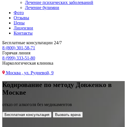
Лечение психических заболеваний
Лечение булимии
Фото
Отзывы
Цены
Лицензии
Контакты
Бесплатные консультации 24/7
8 (800) 301-58-71
Горячая линия
8 (999) 333-51-80
Наркологическая клиника
Москва , ул. Рудневой, 9
Кодирование по методу Довженко в
Москве
отказ от алкоголя без медикаментов
Бесплатная консультация
Вызвать врача