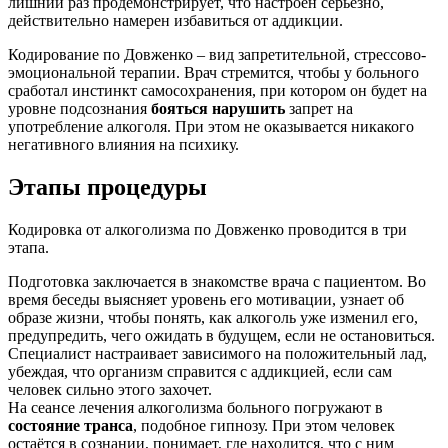
лишний раз продемонстрирует, что настроен серьёзно,
действительно намерен избавиться от аддикции.
Кодирование по Довженко – вид запретительной, стрессово-
эмоциональной терапии. Врач стремится, чтобы у больного
сработал инстинкт самосохранения, при котором он будет на
уровне подсознания
бояться нарушить
запрет на
употребление алкоголя. При этом не оказывается никакого
негативного влияния на психику.
Этапы процедуры
Кодировка от алкоголизма по Довженко проводится в три
этапа.
Подготовка заключается в знакомстве врача с пациентом. Во
время беседы выясняет уровень его мотивации, узнает об
образе жизни, чтобы понять, как алкоголь уже изменил его,
предупредить, чего ожидать в будущем, если не остановиться.
Специалист настраивает зависимого на положительный лад,
убеждая, что организм справится с аддикцией, если сам
человек сильно этого захочет.
На сеансе лечения алкоголизма больного погружают в
состояние транса
, подобное гипнозу. При этом человек
остаётся в сознании, понимает, где находится, что с ним