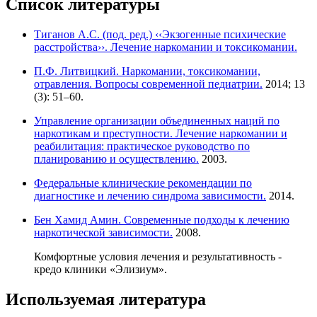
Список литературы
Тиганов А.С. (под. ред.) ‹‹Экзогенные психические
расстройства››. Лечение наркомании и токсикомании.
П.Ф. Литвицкий. Наркомании, токсикомании,
отравления. Вопросы современной педиатрии.
2014; 13
(3): 51–60.
Управление организации объединенных наций по
наркотикам и преступности. Лечение наркомании и
реабилитация: практическое руководство по
планированию и осуществлению.
2003.
Федеральные клинические рекомендации по
диагностике и лечению синдрома зависимости.
2014.
Бен Хамид Амин. Современные подходы к лечению
наркотической зависимости.
2008.
Комфортные условия лечения и результативность -
кредо клиники «Элизиум».
Используемая литература