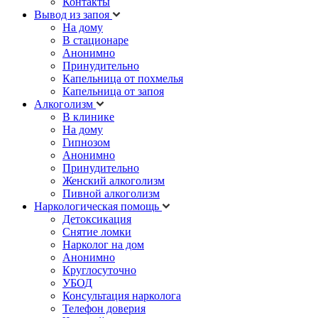
Контакты
Вывод из запоя
На дому
В стационаре
Анонимно
Принудительно
Капельница от похмелья
Капельница от запоя
Алкоголизм
В клинике
На дому
Гипнозом
Анонимно
Принудительно
Женский алкоголизм
Пивной алкоголизм
Наркологическая помощь
Детоксикация
Снятие ломки
Нарколог на дом
Анонимно
Круглосуточно
УБОД
Консультация нарколога
Телефон доверия